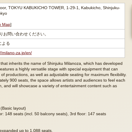
loor, TOKYU KABUKICHO TOWER, 1-29-1, Kabukicho, Shinjuku-
okyo
w Map
]
よりお問い合わせください。
による
//milano-za.jp/en/
r that inherits the name of Shinjuku Milanoza, which has developed
features a highly versatile stage with special equipment that can
 productions, as well as adjustable seating for maximum flexibility.
ately 900 seats, the space allows artists and audiences to feel each
h, and will showcase a variety of entertainment content such as
(Basic layout)
or: 148 seats (incl. 50 balcony seats), 3rd floor: 147 seats
expanded up to 1,088 seats.