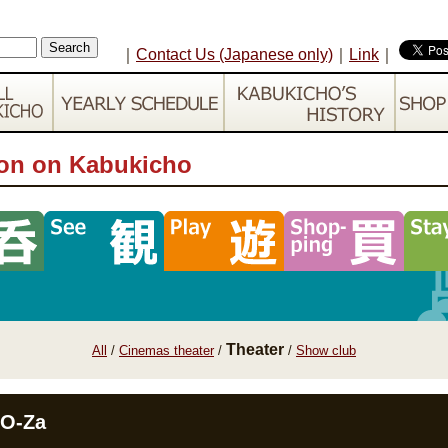
｜
Contact Us (Japanese only)
｜
Link
｜
ion on Kabukicho
Theater
All
/
Cinemas theater
/
/
Show club
O-Za