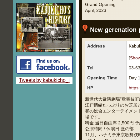
Grand Opening
April, 2023
New gerenation p
Address
Kabuk
[
Sho
Tel
03-
Opening Time
Day 1
Tweets by kabukicho_i
HP
https
新世代大衆演劇場"歌舞伎町
江戸情緒たっぷりのお芝居
和の総合エンターテイメン
場です。
料金 当日自由席 2,500円 
公演時間 / 休演日 昼の部 13
11月、ハナミチ東京歌舞