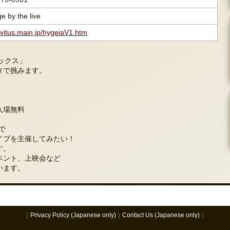
e by the live
//vitus.main.jp/hygeiaV1.htm
ックス」
タで挑みます。
入場無料
で
イブを主催してみたい！
す。
ベント、上映会など
います。
｜
Privacy Policy (Japanese only)
｜
Contact Us (Japanese only)
｜