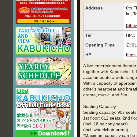
Address
6th F
ku, T
[
Sho
Tel
HP
Opening Time
公演
HP
https:
A live entertainment theate
together with Kabukicho. It 
accommodate a wide range of
With a capacity of approxim
other's heartbeat and breat
drama, music, and film.
Seating Capacity
Seating capacity: 907 seats 
1st floor: 612 seats, 2nd flo
(incl. 18 balcony seats)
(incl. wheelchair areas)
*Maximum capacity can be 