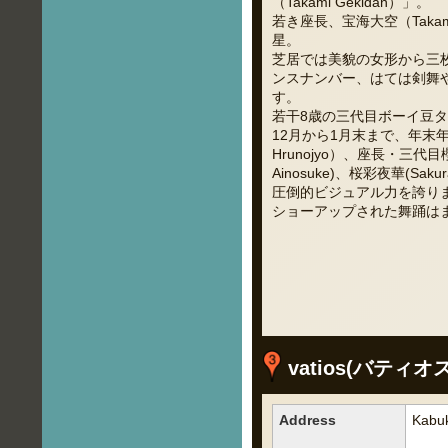
（Takami Gekidan）」。
若き座長、宝海大空（Taka
星。
芝居では美貌の女形から三
ンスナンバー、はては剣舞
す。
若干8歳の三代目ボーイ豆
12月から1月末まで、年末
Hrunojyo）、座長・三代目櫻
Ainosuke)、桜彩夜華(
圧倒的ビジュアル力を誇り
ショーアップされた舞踊は
vatios(バティオス
Address
Kabuk