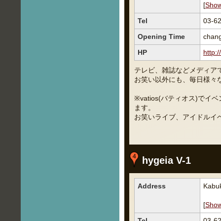
[
Sho
Tel
03-6
Opening Time
chang
HP
http:/
テレビ、雑誌などメディア
お笑い以外にも、毎日様々
※vatios(バティオス
ます。
お笑いライブ、アイドルイ
hygeia V-1
Address
Kabuk
[
Sho
Tel
03-6