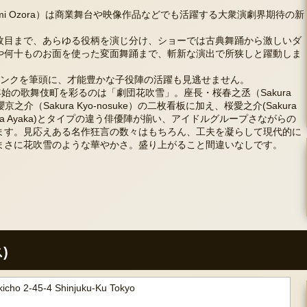
mi Ozora）は商業舞台や映像作品などでも活躍する大衆演劇界期待の新
枚目まで、あらゆる役柄を演じ分け、ショーでは古典舞踊から激しいダ
や何十ものお面を使った変面舞踊まで、斬新な演出で所狭しと躍動しま
タンクを筆頭に、才能豊かな子役陣の活躍も見逃せません。
年始の歌舞伎町を彩るのは「劇団花吹雪」。座長・桜春之丞（Sakura
京之介（Sakura Kyo-nosuke）の二枚看板に加え、桜愛之介(Sakura
Sakura Ayaka)とタイプの違う俳優陣が揃い、アイドルグループさながらの
ます。見応えある名作狂言の数々はもちろん、工夫を凝らして現代的に
まさに花吹雪のような華やかさ。盛り上がること間違いなしです。
)
icho 2-45-4 Shinjuku-Ku Tokyo