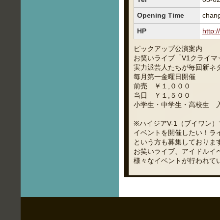
Opening Time
chang
HP
http:
ピックアップ公演案内
お笑いライブ「V1クライマ
実力派芸人たちが毎回新ネ
毎月第一金曜日開催
前売 ￥１,０００
当日 ￥１,５００
小学生・中学生・高校生 
※ハイジアV-1（ブイワン）
イベントを開催したい！ラ
という方も募集しておりま
お笑いライブ、アイドルイ
様々なイベントが行われて