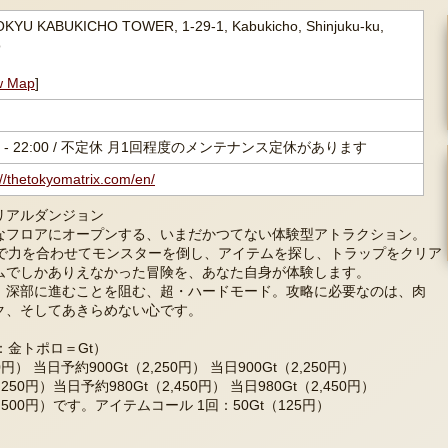
OKYU KABUKICHO TOWER, 1-29-1, Kabukicho, Shinjuku-ku,
o
w Map
]
00 - 22:00 / 不定休 月1回程度のメンテナンス定休があります
://thetokyomatrix.com/en/
リアルダンジョン
なフロアにオープンする、いまだかつてない体験型アトラクション。
ーで力を合わせてモンスターを倒し、アイテムを探し、トラップをクリア
ムでしかありえなかった冒険を、あなた自身が体験します。
、深部に進むことを阻む、超・ハードモード。攻略に必要なのは、肉
ク、そしてあきらめない心です。
：金トポロ＝Gt）
0円） 当日予約900Gt（2,250円） 当日900Gt（2,250円）
50円）当日予約980Gt（2,450円） 当日980Gt（2,450円）
500円）です。アイテムコール 1回：50Gt（125円）