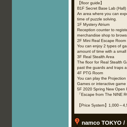
【floor guide】
B1F Secret Base Lab (Hall)
An area where you can exper
time of puzzle solving.
1F Mystery Atrium
Reception counter to registe
merchandise shop to browse.
2F Mini Real Escape Room
You can enjoy 2 types of ga
amount of time with a small
3F Real Stealth Area
The floor for Real Stealth
past the guards and traps an
4F PTG Room
You can play the Projection
Games or interactive game 
5F 2020 Spring New Open 
『Escape from The NINE R
【Price System】1,000～4,5
namco TOKYO / 