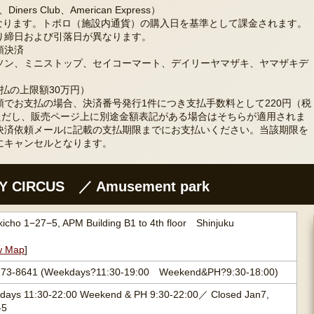
Diners Club、American Express）
なります。トポロ（施設内通貨）の購入日を基準として課金されます。
り締日および引落日が異なります。
頭決済
ソン、ミニストップ、セイコーマート、デイリーヤマザキ、ヤマザキデ
払の上限額30万円）
でお支払の場合、決済番号発行1件につき支払手数料として220円（税
。ただし、販売ページ上に別途金額表記がある場合はそちらが適用されま
決済依頼メールに記載の支払期限までにお支払いください。当該期限を
にキャンセルとなります。
 CIRCUS ／ Amusement park
icho 1−27−5, APM Building B1 to 4th floor Shinjuku
w Map
]
273-8641 (Weekdays?11:30-19:00 Weekend&PH?9:30-18:00)
days 11:30-22:00 Weekend & PH 9:30-22:00／ Closed Jan7,
-5