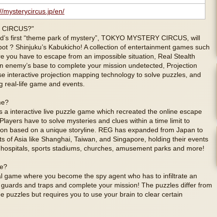
://mysterycircus.jp/en/
 CIRCUS?"
ld’s first “theme park of mystery”, TOKYO MYSTERY CIRCUS, will
spot ? Shinjuku’s Kabukicho! A collection of entertainment games such
you have to escape from an impossible situation, Real Stealth
an enemy’s base to complete your mission undetected, Projection
e interactive projection mapping technology to solve puzzles, and
 real-life game and events.
me?
a interactive live puzzle game which recreated the online escape
 Players have to solve mysteries and clues within a time limit to
tion based on a unique storyline. REG has expanded from Japan to
ts of Asia like Shanghai, Taiwan, and Singapore, holding their events
d hospitals, sports stadiums, churches, amusement parks and more!
me?
al game where you become the spy agent who has to infiltrate an
 guards and traps and complete your mission! The puzzles differ from
puzzles but requires you to use your brain to clear certain