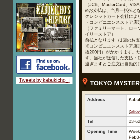
（JCB、MasterCard、VISA、
※お支払は、当月一括払と
クレジットカード会社によ
・コンビニエンスストア店
（ファミリーマート、ロー
イリーストア）
前払となります（1回のお支
※コンビニエンスストア店頭
抜200円）がかかります
す。当社が送信した支払・
過ぎますとご注文は自動的
Tweets by kabukicho_i
TOKYO MYSTERY
Address
Kabuk
[
Sho
Tel
03-6
Opening Time
Week
Feb3