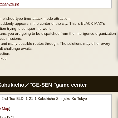
//inspyre.jp/
mplished-type time-attack mode attraction.
denly appears in the center of the city. This is BLACK-MAX’s
ion trying to conquer the world.
plans, you are going to be dispatched from the intelligence organization
ous missions.
 and many possible routes through. The solutions may differ every
ult challenge awaits.
action.
oked!
Kabukicho／"GE-SEN "game center
 2nd-Toa BLD. 1-21-1 Kabukicho Shinjuku-Ku Tokyo
w Map
]
208-0571