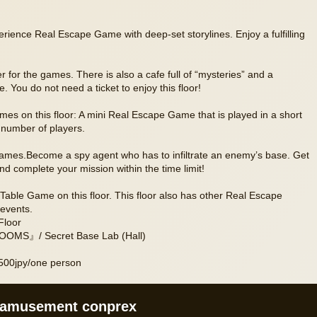
ience Real Escape Game with deep-set storylines. Enjoy a fulfilling
r for the games. There is also a cafe full of “mysteries” and a
 You do not need a ticket to enjoy this floor!
mes on this floor: A mini Real Escape Game that is played in a short
 number of players.
 Games.Become a spy agent who has to infiltrate an enemy’s base. Get
d complete your mission within the time limit!
 Table Game on this floor. This floor also has other Real Escape
events.
Floor
OOMS』/ Secret Base Lab (Hall)
00jpy/one person
amusement conprex