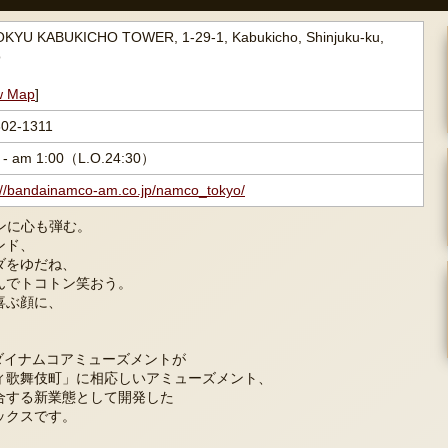
OKYU KABUKICHO TOWER, 1-29-1, Kabukicho, Shinjuku-ku,
o
w Map
]
302-1311
0 - am 1:00（L.O.24:30）
://bandainamco-am.co.jp/namco_tokyo/
ンに心も弾む。
ンド、
ダをゆだね、
んでトコトン笑おう。
喜ぶ顔に、
。
バンダイナムコアミューズメントが
ィ歌舞伎町」に相応しいアミューズメント、
合する新業態として開発した
ックスです。