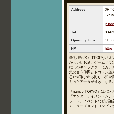
Address
3F T
Toky
[
Sho
Tel
03-6
Opening Time
11:0
HP
https
壁を埋め尽くすPOPなネオ
かわいいお酒、ゲームサウ
推しのキャラクターにカラ
気の合う仲間とトコトン遊
思わず飛び出る悔しい顔や
もっとアナタが好きになる
「namco TOKYO」は
「エンターテイメントシテ
フード、イベントなどが融
アミューズメントコンプレ