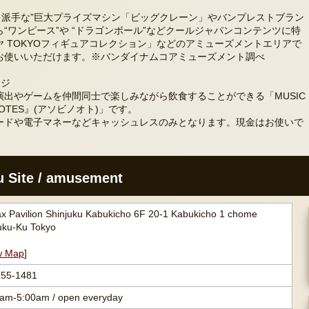
ド派手な”巨大プライズマシン「ビッグクレーン」やバンプレストブラン
“ワンピース”や “ドラゴンボール”などクールジャパンコンテンツに特
 TOKYOフィギュアコレクション」などのアミューズメントエリアで
お使いいただけます。※バンダイナムコアミューズメント調べ
ンジ
出やゲームを仲間同士で楽しみながら飲食することができる「MUSIC
INOTES』(アソビノオト)」です。
ードや電子マネーなどキャッシュレスのみとなります。現金はお使いで
u Site / amusement
 Pavilion Shinjuku Kabukicho 6F 20-1 Kabukicho 1 chome
uku-Ku Tokyo
w Map
]
155-1481
am-5:00am / open everyday