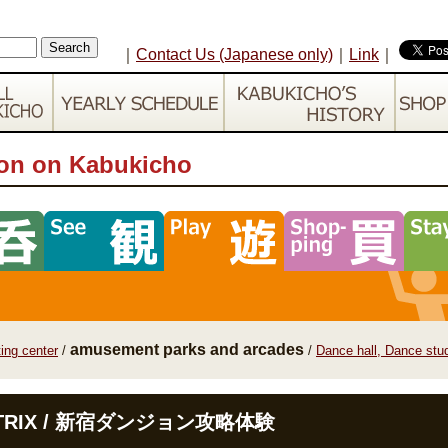
｜
Contact Us (Japanese only)
｜
Link
｜
ion on Kabukicho
amusement parks and arcades
ing center
/
/
Dance hall, Dance stu
ATRIX / 新宿ダンジョン攻略体験