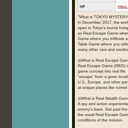
HP
https
"What is TOKYO MYSTERY
In December 2017, the wor
open in Tokyo’s tourist hot
as Real Escape Game where 
Game where you infiltrate 
Table Game where you utilis
many other new and exciting
◎What is Real Escape Ga
Real Escape Game (REG) is 
game concept into real life.
“escape” from a given loca
U.S., Europe, and other par
at unique places like ruine
◎What is Real Stealth Ga
A spy and action experienti
enemy’s base. Get past the
the usual Real Escape Game 
conditions of the mission.