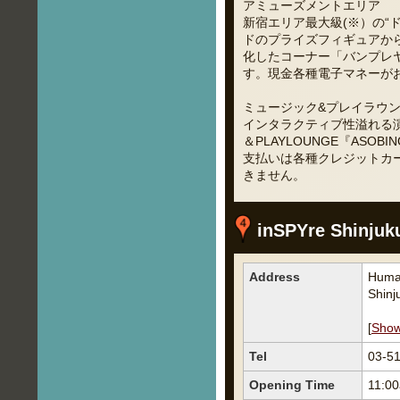
アミューズメントエリア
新宿エリア最大級(※）の“
ドのプライズフィギュアから
化したコーナー「バンプレヤ
す。現金各種電子マネーが
ミュージック&プレイラウ
インタラクティブ性溢れる演
＆PLAYLOUNGE『ASOB
支払いは各種クレジットカ
きません。
inSPYre Shinjuk
Address
Humax
Shinj
[
Sho
Tel
03-5
Opening Time
11:00