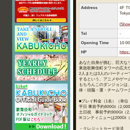
Address
4F T
Toky
[
Sho
Tel
-
Opening Time
10:
HP
https
あなた自身が挑む、巨大な
東急歌舞伎町タワーの広大
2人または3人のパーティ
するという、アニメやゲー
もちろんこのダンジョンは
体・頭脳・運・チームワー
■プレイ料金（1名）（単位
平日 事前予約800Gt（2,00
土日祝 事前予約900Gt（2,2
※コンティニューは200Gt（
・クレジットカード決済