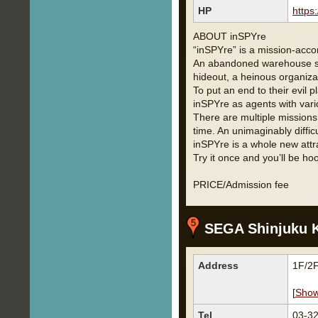
HP
https:
ABOUT inSPYre
“inSPYre” is a mission-acco
An abandoned warehouse sud
hideout, a heinous organizat
To put an end to their evil 
inSPYre as agents with vari
There are multiple missions
time. An unimaginably diffic
inSPYre is a whole new attr
Try it once and you’ll be ho
PRICE/Admission fee
SEGA Shinjuku 
Address
1F/2F
[
Sho
Tel
03-3