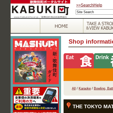
>>SearchHelp
Shop informat
All
/
Karaoke
/
Bowling, Batt
THE TOKYO M