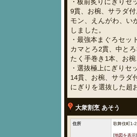
・板前炙りにぎりセット
9貫、お椀、サラダ付
モン、えんがわ、い
しました。
・最強本まぐろセット 
カマとろ2貫、中とろ
たく手巻き1本、お椀
・選抜極上にぎりセット
14貫、お椀、サラダ
にぎりを選抜した超
大衆割烹 あそう
住所
歌舞伎町1-2
[
地図を表示
]