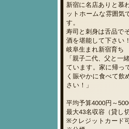
新宿に名店ありと慕
ットホームな雰囲気
す。
寿司と刺身は舌品で
酒を堪能して下さい
岐阜生まれ新宿育ち
「親子二代、父と一
ています。家に帰っ
く賑やかに食べて飲
さい！」
平均予算4000円～500
最大43名収容（貸し
※クレジットカード可