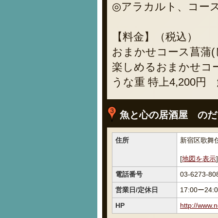
◎アラカルト、コー
【料金】（税込）
おまかせコース菖蒲(
楽しめるおまかせコー
うな重 特上4,200円
魚と心の居酒屋 のだ
住所
新宿区歌舞伎
[
地図を表示
]
電話番号
03-6273-80
営業日/定休日
17:00ー24
HP
http://www.