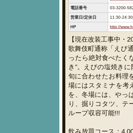
電話番号
03-3200-58
営業日/定休日
11:30-24:
HP
http://www.
【現在改装工事中・2
歌舞伎町通称「えび通
ったら絶対食べたく
き”。えびの塩焼きに
旬に合わせたお料理
場にはスタミナを考え
を、冬場には、やっぱ
り、掘りコタツ、テ
ループ収容可能!!!
飲み放題コース：4,0