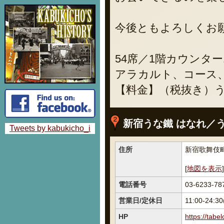
今後ともよろしくお
54席／1階カウンター
アラカルト、コース
【料金】（税抜き）うな
新宿うな鐵 はなれ／
Tweets by kabukicho_i
住所
新宿歌舞伎町1
[
地図を表示
]
電話番号
03-6233-78
営業日/定休日
11:00-24
HP
https://tab