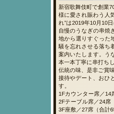
新宿歌舞伎町で創業7
様に愛され賑わう人気
れ”は2019年10月1
自慢のうなぎの串焼
地から選りすぐった
騒を忘れさせる落ち
案内いたします。う
本一本丁寧に串打ちし
伝統の味、是非ご賞
接待やデート、おひ
す。
1Fカウンター席／14
2Fテーブル席／24席
3F座敷／27席（合計6